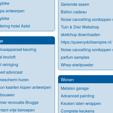
ybike
Geremde assen
spa antwerpen
Ballon cadeau
ybike
Noise cancelling oordoppen 
ering hotel Aalst
Tuin & Dier Webshop
sketchup downloaden
ge
https://queenydollsempire.nl/
lusapparaat keuring
Noise cancelling oordoppen 
l bruiloft
parfum samples
 reiniging
Whey-eiwitpoeder
oed advocaat
Wonen
mescherm huren
on kaarten kopen antwerpen
Metalen garage
 bouwen
Advanced painting
mer renovatie Brugge
Keuken laten wrappen
tant vrije beroepen
Complete keukens