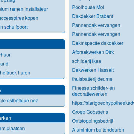
Poolhouse Mol
ium ramen installateur
Dakdekker Brabant
ccessoires kopen
Pannendak vervangen
n schuifpoort
Pannendak vervangen
Dakinspectie dakdekker
Afbraakwerken Dirk
rhuur
schilderij ikea
band
Dakwerken Hasselt
 heftruck huren
thuisbatterij deurne
Finesse schilder- en
y
decoratiewerken
gie esthétique nez
https://startgoedhypotheekadv
Groep Goossens
rken
Ontstoppingsbedrijf
am plaatsen
Aluminium buitendeuren