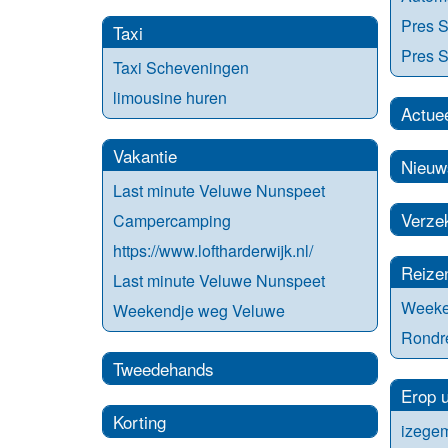
Pres S
Taxi
Pres S
Taxi Scheveningen
limousine huren
Actue
Vakantie
Nieuw
Last minute Veluwe Nunspeet
Verze
Campercamping
https://www.loftharderwijk.nl/
Reize
Last minute Veluwe Nunspeet
Weeke
Weekendje weg Veluwe
Rondre
Tweedehands
Erop u
Korting
izegem