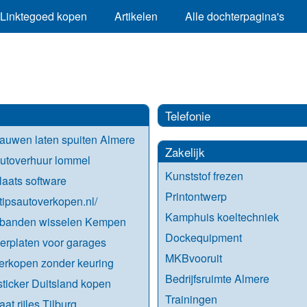
Linktegoed kopen
Artikelen
Alle dochterpagina's
Telefonie
auwen laten spuiten Almere
Zakelijk
utoverhuur lommel
Kunststof frezen
aats software
Printontwerp
//tipsautoverkopen.nl/
Kamphuis koeltechniek
rbanden wisselen Kempen
Dockequipment
rplaten voor garages
MKBvooruit
erkopen zonder keuring
Bedrijfsruimte Almere
sticker Duitsland kopen
Trainingen
at rijles Tilburg