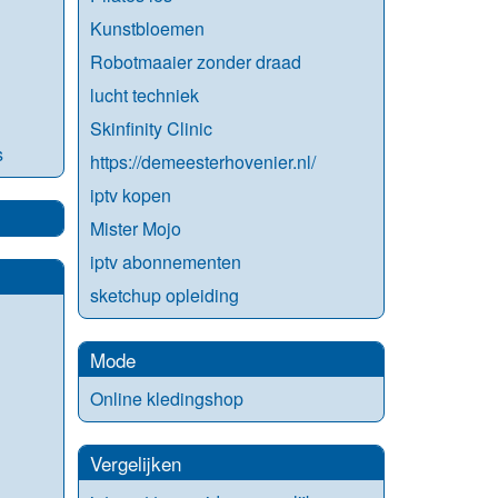
Kunstbloemen
Robotmaaier zonder draad
lucht techniek
Skinfinity Clinic
s
https://demeesterhovenier.nl/
iptv kopen
Mister Mojo
iptv abonnementen
sketchup opleiding
Mode
Online kledingshop
Vergelijken