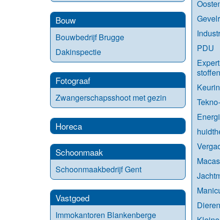
Ooste
Gevelr
Bouw
Indust
Bouwbedrijf Brugge
PDU
Dakinspectie
Expert
stoffe
Fotograaf
Keurin
Zwangerschapsshoot met gezin
Tekno
Energ
Horeca
huidth
Vergad
Schoonmaak
Macas
Schoonmaakbedrijf Gent
Jachtm
Manic
Vastgoed
Dieren
Immokantoren Blankenberge
Kleine