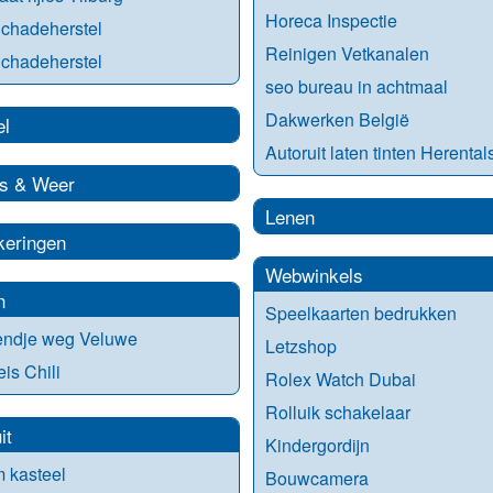
Horeca Inspectie
chadeherstel
Reinigen Vetkanalen
chadeherstel
seo bureau in achtmaal
Dakwerken België
el
Autoruit laten tinten Herental
s & Weer
Lenen
keringen
Webwinkels
n
Speelkaarten bedrukken
ndje weg Veluwe
Letzshop
is Chili
Rolex Watch Dubai
Rolluik schakelaar
it
Kindergordijn
 kasteel
Bouwcamera