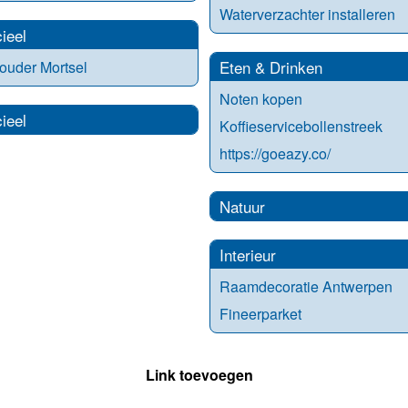
Waterverzachter installeren
ieel
Eten & Drinken
ouder Mortsel
Noten kopen
ieel
Koffieservicebollenstreek
https://goeazy.co/
Natuur
Interieur
Raamdecoratie Antwerpen
Fineerparket
Link toevoegen