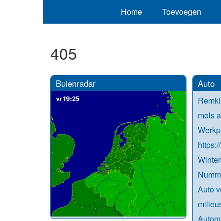
Home
Toevoegen
405
Buienradar
Auto
Remkl
mols a
Werkpl
https:
Winte
Numme
Auto v
milieu
Automa