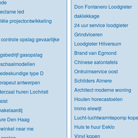
nde
Don Fontanero Loodgieter
eclame led
daklekkage
riële projectontwikkeling
24 uur service loodgieter
Grindvloeren
 controle opslag gevaarlijke
Loodgieter Hilversum
n
Brand van Egmond
gsbedrijf gasopslag
Chinese salontafels
-schaalmodellen
Ontruimservice oost
iedeskundige type D
Schilders Almere
erapeut antwerpen
Architect moderne woning
erzaal huren Lochristi
Houten horecastoelen
sist
immo elewijt
akelaardij
Lucht-luchtwarmtepomp kop
ure Den Haag
Huis te huur Eeklo
winkel near me
Vinyl kopen
 opslag