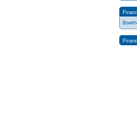
Financ
Boekh
Financ