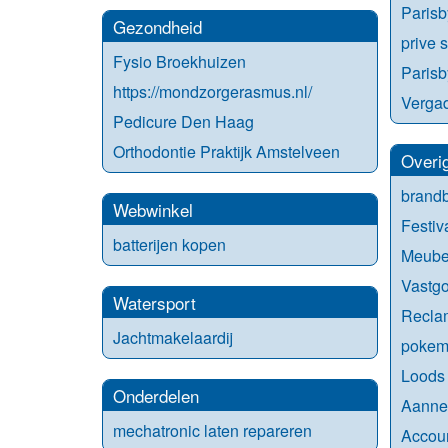
Parisb
Gezondheid
prive 
Fysio Broekhuizen
Parisb
https://mondzorgerasmus.nl/
Vergad
Pedicure Den Haag
Orthodontie Praktijk Amstelveen
Overi
brandb
Webwinkel
Festiva
batterijen kopen
Meubel
Vastg
Watersport
Recla
Jachtmakelaardij
pokem
Loods
Onderdelen
Aanne
mechatronic laten repareren
Accoun