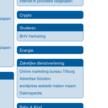
internet tv providers vergelijken
Crypto
slapen
Studeren
BHV Herhaling
slapen
Energie
Zakelijke dienstverlening
Online marketing bureau Tilburg
Advertise Solution
wordpress website maken maarn
Dakinspectie
Baby & Kind