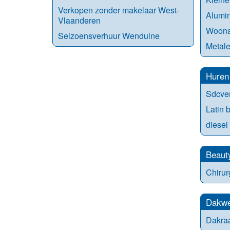
Verkopen zonder makelaar West-
Alumin
Vlaanderen
Woona
Seizoensverhuur Wenduine
Metale
Huren
Sdcve
Latin 
diesel
Beaut
Chirur
Dakwe
Dakra