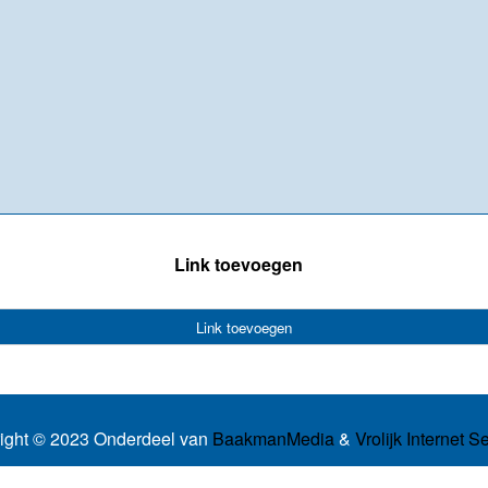
Link toevoegen
Link toevoegen
ight © 2023 Onderdeel van
BaakmanMedia
&
Vrolijk Internet S