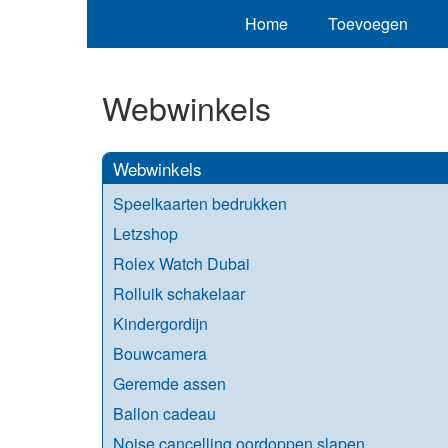
Home
Toevoegen
Webwinkels
Webwinkels
Speelkaarten bedrukken
Letzshop
Rolex Watch Dubai
Rolluik schakelaar
Kindergordijn
Bouwcamera
Geremde assen
Ballon cadeau
Noise cancelling oordoppen slapen