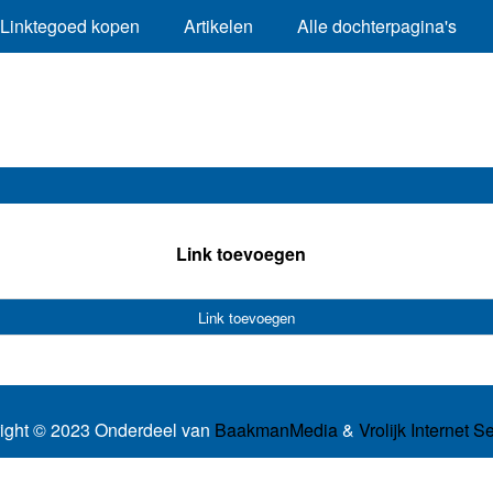
Linktegoed kopen
Artikelen
Alle dochterpagina's
Link toevoegen
Link toevoegen
ight © 2023 Onderdeel van
BaakmanMedia
&
Vrolijk Internet S