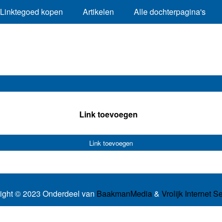
Linktegoed kopen
Artikelen
Alle dochterpagina's
Link toevoegen
Link toevoegen
ight © 2023 Onderdeel van
BaakmanMedia
&
Vrolijk Internet S